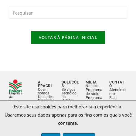
VOLTAR À PÁGINA INICIAL
A
SOLUÇÕE
MÍDIA
CONTAT
EPAGRI
S
Noticias
O
Quem
Serviços
Programa
Atendime
Este site usa cookies para melhorar sua experiência.
somos
Tecnologi
Empresa
de rádio
nto
Unidades
as
de
Programa
Fale
Programa
Validar
Usaremos seus dados apenas para os fins com os quais você
Pesquisa
de tv
conosco
s
document
Agropecuá
Redes
Epagri
Document
o
ria e
sociais
Mob
consente.
os
Publicaçõ
Extensão
institucion
es
Rural de
ais
Cursos e
Santa
Estágios e
eventos
Aceitar
Salvar decisão
Catarina
concursos
Biblioteca
Licitações
Saiba mais sobre nossa Política de Privacidade.
e