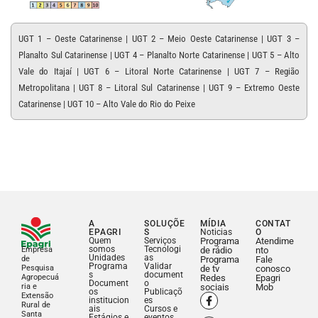
UGT 1 – Oeste Catarinense | UGT 2 – Meio Oeste Catarinense | UGT 3 –
Planalto Sul Catarinense | UGT 4 – Planalto Norte Catarinense | UGT 5 – Alto
Vale do Itajaí | UGT 6 – Litoral Norte Catarinense | UGT 7 – Região
Metropolitana | UGT 8 – Litoral Sul Catarinense | UGT 9 – Extremo Oeste
Catarinense | UGT 10 – Alto Vale do Rio do Peixe
A
SOLUÇÕE
MÍDIA
CONTAT
EPAGRI
S
Noticias
O
Quem
Serviços
Programa
Atendime
somos
Tecnologi
Empresa
de rádio
nto
Unidades
as
de
Programa
Fale
Programa
Validar
Pesquisa
de tv
conosco
s
document
Agropecuá
Redes
Epagri
Document
o
ria e
sociais
Mob
os
Publicaçõ
Extensão
institucion
es
Rural de
ais
Cursos e
Santa
Estágios e
eventos