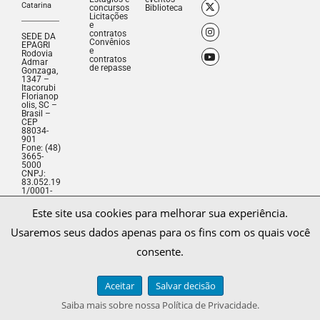
Catarina
concursos
Biblioteca
Licitações
e
contratos
SEDE DA
Convênios
EPAGRI
e
Rodovia
contratos
Admar
de repasse
Gonzaga,
1347 –
Itacorubi
Florianop
olis, SC –
Brasil –
CEP
88034-
901
Fone: (48)
3665-
5000
CNPJ:
83.052.19
1/0001-
62
Este site usa cookies para melhorar sua experiência.
Mapa do Site
Usaremos seus dados apenas para os fins com os quais você
Política de Privacidade
consente.
Webmail
EpagriNet
Aceitar
Salvar decisão
© 1996 - 2026 | Epagri
Saiba mais sobre nossa Política de Privacidade.