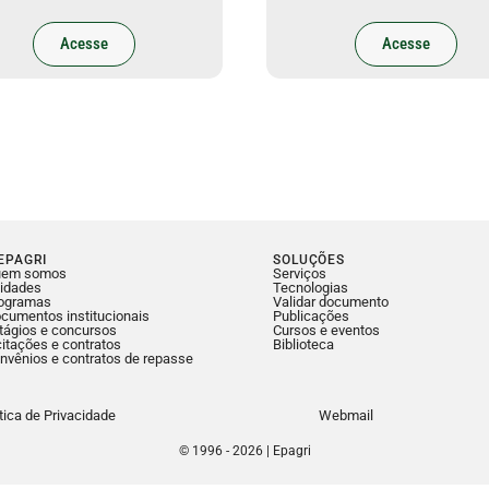
Acesse
Acesse
EPAGRI
SOLUÇÕES
uem somos
Serviços
idades
Tecnologias
ogramas
Validar documento
cumentos institucionais
Publicações
tágios e concursos
Cursos e eventos
citações e contratos
Biblioteca
nvênios e contratos de repasse
ítica de Privacidade
Webmail
© 1996 - 2026 | Epagri