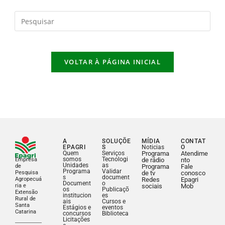
VOLTAR À PÁGINA INICIAL
A
SOLUÇÕE
MÍDIA
CONTAT
EPAGRI
S
Noticias
O
Quem
Serviços
Programa
Atendime
somos
Tecnologi
Empresa
de rádio
nto
Unidades
as
de
Programa
Fale
Programa
Validar
Pesquisa
de tv
conosco
s
document
Agropecuá
Redes
Epagri
Document
o
ria e
sociais
Mob
os
Publicaçõ
Extensão
institucion
es
Rural de
ais
Cursos e
Santa
Estágios e
eventos
Catarina
concursos
Biblioteca
Licitações