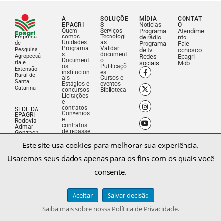
A
SOLUÇÕE
MÍDIA
CONTAT
EPAGRI
S
Noticias
O
Quem
Serviços
Programa
Atendime
somos
Tecnologi
Empresa
de rádio
nto
Unidades
as
de
Programa
Fale
Programa
Validar
Pesquisa
de tv
conosco
s
document
Agropecuá
Redes
Epagri
Document
o
ria e
sociais
Mob
os
Publicaçõ
Extensão
institucion
es
Rural de
ais
Cursos e
Santa
Estágios e
eventos
Catarina
concursos
Biblioteca
Licitações
e
contratos
SEDE DA
Convênios
EPAGRI
e
Rodovia
contratos
Admar
de repasse
Gonzaga,
1347 –
Este site usa cookies para melhorar sua experiência.
Itacorubi
Florianop
olis, SC –
Usaremos seus dados apenas para os fins com os quais você
Brasil –
CEP
consente.
88034-
901
Fone: (48)
3665-
Aceitar
Salvar decisão
5000
CNPJ:
Saiba mais sobre nossa Política de Privacidade.
83.052.19
1/0001-