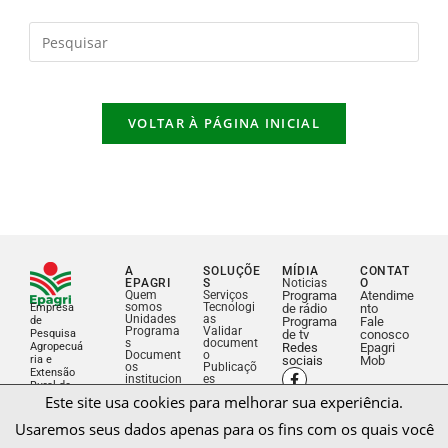
VOLTAR À PÁGINA INICIAL
A
SOLUÇÕE
MÍDIA
CONTAT
EPAGRI
S
Noticias
O
Quem
Serviços
Programa
Atendime
somos
Tecnologi
Empresa
de rádio
nto
Unidades
as
de
Programa
Fale
Programa
Validar
Pesquisa
de tv
conosco
s
document
Agropecuá
Redes
Epagri
Este site usa cookies para melhorar sua experiência.
Document
o
ria e
sociais
Mob
os
Publicaçõ
Extensão
Usaremos seus dados apenas para os fins com os quais você
institucion
es
Rural de
ais
Cursos e
Santa
consente.
Estágios e
eventos
Catarina
concursos
Biblioteca
Licitações
e