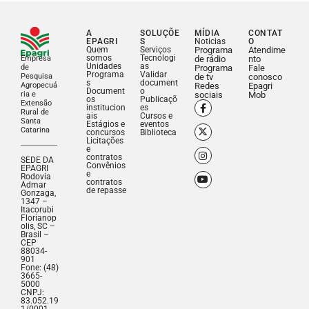
A
SOLUÇÕE
MÍDIA
CONTAT
EPAGRI
S
Noticias
O
Quem
Serviços
Programa
Atendime
somos
Tecnologi
Empresa
de rádio
nto
Unidades
as
de
Programa
Fale
Programa
Validar
Pesquisa
de tv
conosco
s
document
Agropecuá
Redes
Epagri
Document
o
ria e
sociais
Mob
os
Publicaçõ
Extensão
institucion
es
Rural de
ais
Cursos e
Santa
Estágios e
eventos
Catarina
concursos
Biblioteca
Licitações
e
contratos
SEDE DA
Convênios
EPAGRI
e
Rodovia
contratos
Admar
de repasse
Gonzaga,
1347 –
Itacorubi
Florianop
olis, SC –
Brasil –
CEP
88034-
901
Fone: (48)
3665-
5000
CNPJ:
83.052.19