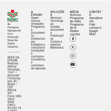
A
SOLUÇÕE
MÍDIA
CONTAT
EPAGRI
S
Noticias
O
Quem
Serviços
Programa
Atendime
somos
Tecnologi
Empresa
de rádio
nto
Unidades
as
de
Programa
Fale
Programa
Validar
Pesquisa
de tv
conosco
s
document
Agropecuá
Redes
Epagri
Document
o
ria e
sociais
Mob
os
Publicaçõ
Extensão
institucion
es
Rural de
ais
Cursos e
Santa
Estágios e
eventos
Catarina
concursos
Biblioteca
Licitações
e
contratos
SEDE DA
Convênios
EPAGRI
e
Rodovia
contratos
Admar
de repasse
Gonzaga,
1347 –
Itacorubi
Florianop
olis, SC –
Brasil –
CEP
88034-
901
Fone: (48)
3665-
5000
CNPJ:
83.052.19