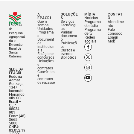
A
SOLUÇÕE
MÍDIA
CONTAT
EPAGRI
S
Noticias
O
Quem
Serviços
Programa
Atendime
somos
Tecnologi
Empresa
de rádio
nto
Unidades
as
de
Programa
Fale
Programa
Validar
Pesquisa
de tv
conosco
s
document
Agropecuá
Redes
Epagri
Document
o
ria e
sociais
Mob
os
Publicaçõ
Extensão
institucion
es
Rural de
ais
Cursos e
Santa
Estágios e
eventos
Catarina
concursos
Biblioteca
Licitações
e
contratos
SEDE DA
Convênios
EPAGRI
e
Rodovia
contratos
Admar
de repasse
Gonzaga,
1347 –
Itacorubi
Florianop
olis, SC –
Brasil –
CEP
88034-
901
Fone: (48)
3665-
5000
CNPJ:
83.052.19