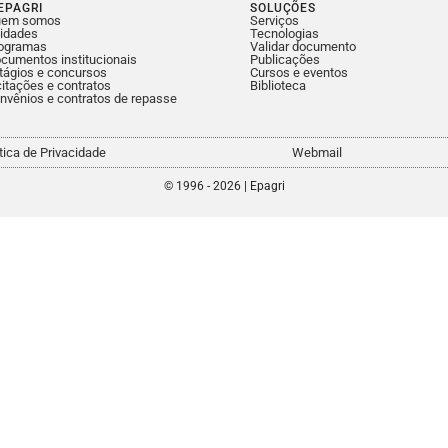
EPAGRI
SOLUÇÕES
uem somos
Serviços
idades
Tecnologias
ogramas
Validar documento
cumentos institucionais
Publicações
tágios e concursos
Cursos e eventos
citações e contratos
Biblioteca
nvênios e contratos de repasse
ítica de Privacidade
Webmail
© 1996 - 2026 | Epagri