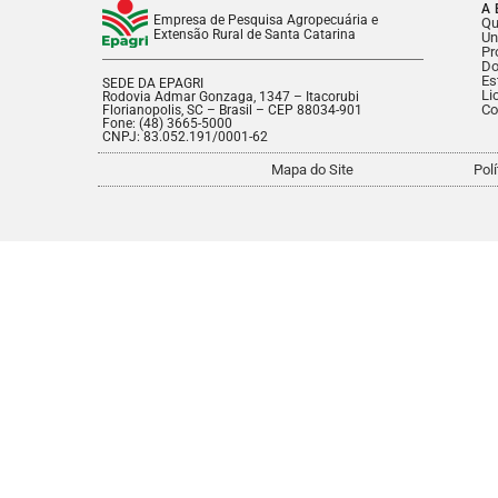
A 
Empresa de Pesquisa Agropecuária e
Q
Extensão Rural de Santa Catarina
Un
Pr
Do
Es
SEDE DA EPAGRI
Li
Rodovia Admar Gonzaga, 1347 – Itacorubi
Co
Florianopolis, SC – Brasil – CEP 88034-901
Fone: (48) 3665-5000
CNPJ: 83.052.191/0001-62
Mapa do Site
Pol