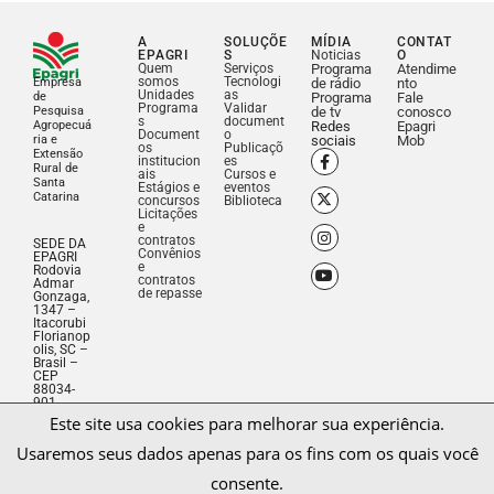
A
SOLUÇÕE
MÍDIA
CONTAT
EPAGRI
S
Noticias
O
Quem
Serviços
Programa
Atendime
somos
Tecnologi
Empresa
de rádio
nto
Unidades
as
de
Programa
Fale
Programa
Validar
Pesquisa
de tv
conosco
s
document
Agropecuá
Redes
Epagri
Document
o
ria e
sociais
Mob
os
Publicaçõ
Extensão
institucion
es
Rural de
ais
Cursos e
Santa
Estágios e
eventos
Catarina
concursos
Biblioteca
Licitações
e
contratos
SEDE DA
Convênios
EPAGRI
e
Rodovia
contratos
Admar
de repasse
Gonzaga,
1347 –
Itacorubi
Florianop
olis, SC –
Brasil –
Este site usa cookies para melhorar sua experiência.
CEP
88034-
901
Usaremos seus dados apenas para os fins com os quais você
Fone: (48)
3665-
consente.
5000
CNPJ:
83.052.19
1/0001-
Aceitar
Salvar decisão