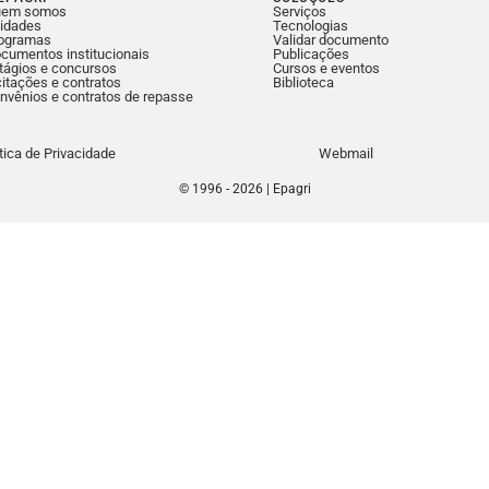
uem somos
Serviços
idades
Tecnologias
ogramas
Validar documento
cumentos institucionais
Publicações
tágios e concursos
Cursos e eventos
citações e contratos
Biblioteca
nvênios e contratos de repasse
ítica de Privacidade
Webmail
© 1996 - 2026 | Epagri