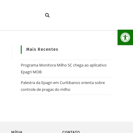
Ab
Mais Recentes
Programa Monitora Milho SC chega ao aplicativo
Epagri MOB
Palestra da Epagri em Curitibanos orienta sobre
controle de pragas do milho
MÍDIA
CONTATO