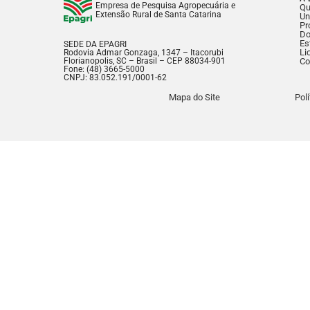
Empresa de Pesquisa Agropecuária e
Q
Extensão Rural de Santa Catarina
Un
Pr
Do
Es
SEDE DA EPAGRI
Li
Rodovia Admar Gonzaga, 1347 – Itacorubi
Florianopolis, SC – Brasil – CEP 88034-901
Co
Fone: (48) 3665-5000
CNPJ: 83.052.191/0001-62
Mapa do Site
Pol