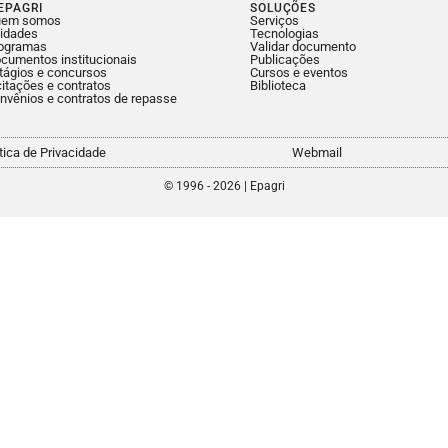
EPAGRI
SOLUÇÕES
uem somos
Serviços
idades
Tecnologias
ogramas
Validar documento
cumentos institucionais
Publicações
tágios e concursos
Cursos e eventos
citações e contratos
Biblioteca
nvênios e contratos de repasse
ítica de Privacidade
Webmail
© 1996 - 2026 | Epagri