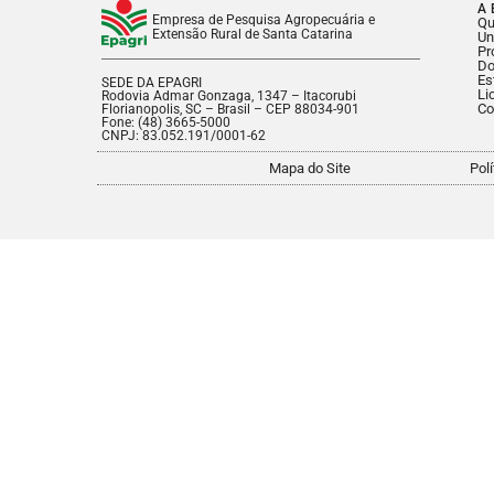
A 
Empresa de Pesquisa Agropecuária e
Q
Extensão Rural de Santa Catarina
Un
Pr
Do
Es
SEDE DA EPAGRI
Li
Rodovia Admar Gonzaga, 1347 – Itacorubi
Co
Florianopolis, SC – Brasil – CEP 88034-901
Fone: (48) 3665-5000
CNPJ: 83.052.191/0001-62
Mapa do Site
Pol