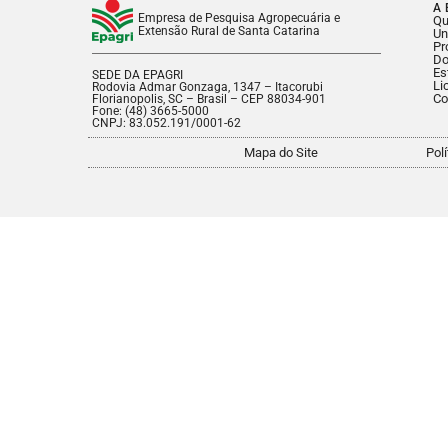
A 
Empresa de Pesquisa Agropecuária e
Q
Extensão Rural de Santa Catarina
Un
Pr
Do
Es
SEDE DA EPAGRI
Li
Rodovia Admar Gonzaga, 1347 – Itacorubi
Co
Florianopolis, SC – Brasil – CEP 88034-901
Fone: (48) 3665-5000
CNPJ: 83.052.191/0001-62
Mapa do Site
Pol