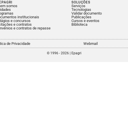
EPAGRI
SOLUÇÕES
uem somos
Serviços
idades
Tecnologias
ogramas
Validar documento
cumentos institucionais
Publicações
tágios e concursos
Cursos e eventos
citações e contratos
Biblioteca
nvênios e contratos de repasse
ítica de Privacidade
Webmail
© 1996 - 2026 | Epagri