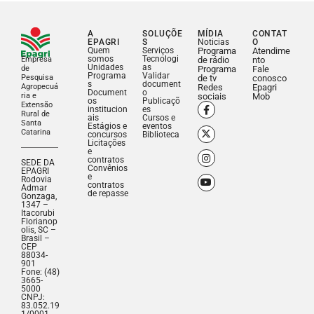
A
SOLUÇÕE
MÍDIA
CONTAT
EPAGRI
S
Noticias
O
Quem
Serviços
Programa
Atendime
somos
Tecnologi
Empresa
de rádio
nto
Unidades
as
de
Programa
Fale
Programa
Validar
Pesquisa
de tv
conosco
s
document
Agropecuá
Redes
Epagri
Document
o
ria e
sociais
Mob
os
Publicaçõ
Extensão
institucion
es
Rural de
ais
Cursos e
Santa
Estágios e
eventos
Catarina
concursos
Biblioteca
Licitações
e
contratos
SEDE DA
Convênios
EPAGRI
e
Rodovia
contratos
Admar
de repasse
Gonzaga,
1347 –
Itacorubi
Florianop
olis, SC –
Brasil –
CEP
88034-
901
Fone: (48)
3665-
5000
CNPJ:
83.052.19