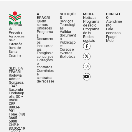
A
SOLUÇÕE
MÍDIA
CONTAT
EPAGRI
S
Noticias
O
Quem
Serviços
Programa
Atendime
somos
Tecnologi
Empresa
de rádio
nto
Unidades
as
de
Programa
Fale
Programa
Validar
Pesquisa
de tv
conosco
s
document
Agropecuá
Redes
Epagri
Document
o
ria e
sociais
Mob
os
Publicaçõ
Extensão
institucion
es
Rural de
ais
Cursos e
Santa
Estágios e
eventos
Catarina
concursos
Biblioteca
Licitações
e
contratos
SEDE DA
Convênios
EPAGRI
e
Rodovia
contratos
Admar
de repasse
Gonzaga,
1347 –
Itacorubi
Florianop
olis, SC –
Brasil –
CEP
88034-
901
Fone: (48)
3665-
5000
CNPJ:
83.052.19