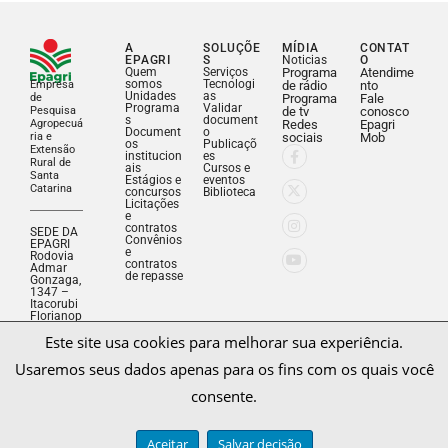
A
SOLUÇÕE
MÍDIA
CONTAT
EPAGRI
S
Noticias
O
Quem
Serviços
Programa
Atendime
somos
Tecnologi
Empresa
de rádio
nto
Unidades
as
de
Programa
Fale
Programa
Validar
Pesquisa
de tv
conosco
s
document
Agropecuá
Redes
Epagri
Document
o
ria e
sociais
Mob
os
Publicaçõ
Extensão
institucion
es
Rural de
ais
Cursos e
Santa
Estágios e
eventos
Catarina
concursos
Biblioteca
Licitações
e
contratos
SEDE DA
Convênios
EPAGRI
e
Rodovia
contratos
Admar
de repasse
Gonzaga,
1347 –
Itacorubi
Este site usa cookies para melhorar sua experiência.
Florianop
olis, SC –
Usaremos seus dados apenas para os fins com os quais você
Brasil –
CEP
consente.
88034-
901
Fone: (48)
3665-
Aceitar
Salvar decisão
5000
CNPJ:
Saiba mais sobre nossa Política de Privacidade.
83.052.19