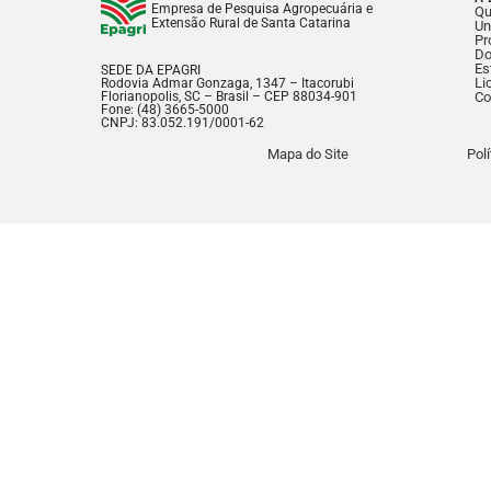
Empresa de Pesquisa Agropecuária e
Q
Extensão Rural de Santa Catarina
Un
Pr
Do
Es
SEDE DA EPAGRI
Li
Rodovia Admar Gonzaga, 1347 – Itacorubi
Florianopolis, SC – Brasil – CEP 88034-901
Co
Fone: (48) 3665-5000
CNPJ: 83.052.191/0001-62
Mapa do Site
Pol