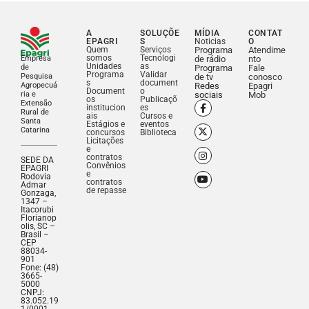
A
SOLUÇÕE
MÍDIA
CONTAT
EPAGRI
S
Noticias
O
Quem
Serviços
Programa
Atendime
somos
Tecnologi
Empresa
de rádio
nto
Unidades
as
de
Programa
Fale
Programa
Validar
Pesquisa
de tv
conosco
s
document
Agropecuá
Redes
Epagri
Document
o
ria e
sociais
Mob
os
Publicaçõ
Extensão
institucion
es
Rural de
ais
Cursos e
Santa
Estágios e
eventos
Catarina
concursos
Biblioteca
Licitações
e
contratos
SEDE DA
Convênios
EPAGRI
e
Rodovia
contratos
Admar
de repasse
Gonzaga,
1347 –
Itacorubi
Florianop
olis, SC –
Brasil –
CEP
88034-
901
Fone: (48)
3665-
5000
CNPJ:
83.052.19