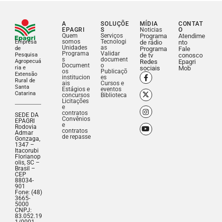
A
SOLUÇÕE
MÍDIA
CONTAT
EPAGRI
S
Noticias
O
Quem
Serviços
Programa
Atendime
somos
Tecnologi
Empresa
de rádio
nto
Unidades
as
de
Programa
Fale
Programa
Validar
Pesquisa
de tv
conosco
s
document
Agropecuá
Redes
Epagri
Document
o
ria e
sociais
Mob
os
Publicaçõ
Extensão
institucion
es
Rural de
ais
Cursos e
Santa
Estágios e
eventos
Catarina
concursos
Biblioteca
Licitações
e
contratos
SEDE DA
Convênios
EPAGRI
e
Rodovia
contratos
Admar
de repasse
Gonzaga,
1347 –
Itacorubi
Florianop
olis, SC –
Brasil –
CEP
88034-
901
Fone: (48)
3665-
5000
CNPJ:
83.052.19