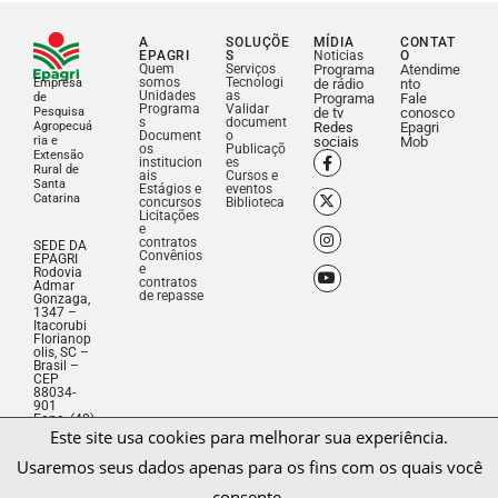
A
SOLUÇÕE
MÍDIA
CONTAT
EPAGRI
S
Noticias
O
Quem
Serviços
Programa
Atendime
somos
Tecnologi
Empresa
de rádio
nto
Unidades
as
de
Programa
Fale
Programa
Validar
Pesquisa
de tv
conosco
s
document
Agropecuá
Redes
Epagri
Document
o
ria e
sociais
Mob
os
Publicaçõ
Extensão
institucion
es
Rural de
ais
Cursos e
Santa
Estágios e
eventos
Catarina
concursos
Biblioteca
Licitações
e
contratos
SEDE DA
Convênios
EPAGRI
e
Rodovia
contratos
Admar
de repasse
Gonzaga,
1347 –
Itacorubi
Florianop
olis, SC –
Brasil –
CEP
Este site usa cookies para melhorar sua experiência.
88034-
901
Usaremos seus dados apenas para os fins com os quais você
Fone: (48)
3665-
consente.
5000
CNPJ:
83.052.19
1/0001-