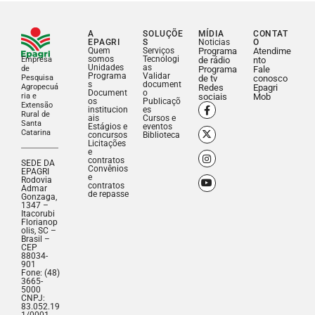
A
SOLUÇÕE
MÍDIA
CONTAT
EPAGRI
S
Noticias
O
Quem
Serviços
Programa
Atendime
somos
Tecnologi
Empresa
de rádio
nto
Unidades
as
de
Programa
Fale
Programa
Validar
Pesquisa
de tv
conosco
s
document
Agropecuá
Redes
Epagri
Document
o
ria e
sociais
Mob
os
Publicaçõ
Extensão
institucion
es
Rural de
ais
Cursos e
Santa
Estágios e
eventos
Catarina
concursos
Biblioteca
Licitações
e
contratos
SEDE DA
Convênios
EPAGRI
e
Rodovia
contratos
Admar
de repasse
Gonzaga,
1347 –
Itacorubi
Florianop
olis, SC –
Brasil –
CEP
88034-
901
Fone: (48)
3665-
5000
CNPJ:
83.052.19