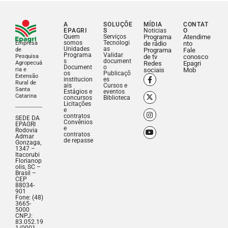
A
SOLUÇÕE
MÍDIA
CONTAT
EPAGRI
S
Noticias
O
Quem
Serviços
Programa
Atendime
somos
Tecnologi
Empresa
de rádio
nto
Unidades
as
de
Programa
Fale
Programa
Validar
Pesquisa
de tv
conosco
s
document
Agropecuá
Redes
Epagri
Document
o
ria e
sociais
Mob
os
Publicaçõ
Extensão
institucion
es
Rural de
ais
Cursos e
Santa
Estágios e
eventos
Catarina
concursos
Biblioteca
Licitações
e
contratos
SEDE DA
Convênios
EPAGRI
e
Rodovia
contratos
Admar
de repasse
Gonzaga,
1347 –
Itacorubi
Florianop
olis, SC –
Brasil –
CEP
88034-
901
Fone: (48)
3665-
5000
CNPJ:
83.052.19