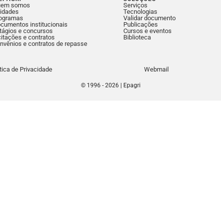
uem somos
Serviços
idades
Tecnologias
ogramas
Validar documento
cumentos institucionais
Publicações
tágios e concursos
Cursos e eventos
citações e contratos
Biblioteca
nvênios e contratos de repasse
ítica de Privacidade
Webmail
© 1996 - 2026 | Epagri