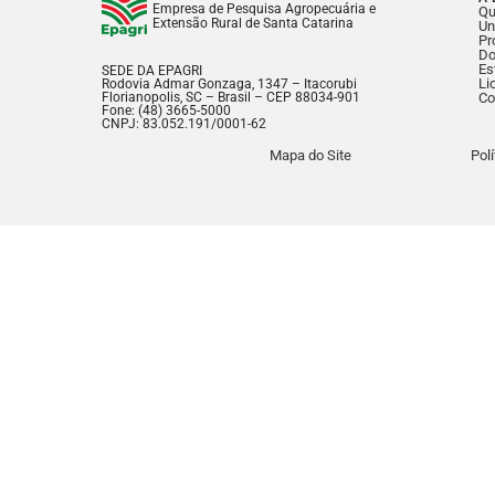
Empresa de Pesquisa Agropecuária e
Q
Extensão Rural de Santa Catarina
Un
Pr
Do
Es
SEDE DA EPAGRI
Li
Rodovia Admar Gonzaga, 1347 – Itacorubi
Florianopolis, SC – Brasil – CEP 88034-901
Co
Fone: (48) 3665-5000
CNPJ: 83.052.191/0001-62
Mapa do Site
Pol