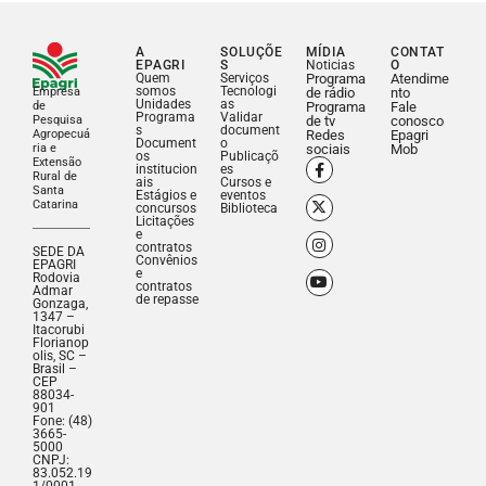
A
SOLUÇÕE
MÍDIA
CONTAT
EPAGRI
S
Noticias
O
Quem
Serviços
Programa
Atendime
somos
Tecnologi
Empresa
de rádio
nto
Unidades
as
de
Programa
Fale
Programa
Validar
Pesquisa
de tv
conosco
s
document
Agropecuá
Redes
Epagri
Document
o
ria e
sociais
Mob
os
Publicaçõ
Extensão
institucion
es
Rural de
ais
Cursos e
Santa
Estágios e
eventos
Catarina
concursos
Biblioteca
Licitações
e
contratos
SEDE DA
Convênios
EPAGRI
e
Rodovia
contratos
Admar
de repasse
Gonzaga,
1347 –
Itacorubi
Florianop
olis, SC –
Brasil –
CEP
88034-
901
Fone: (48)
3665-
5000
CNPJ:
83.052.19