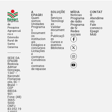
A
SOLUÇÕE
MÍDIA
CONTAT
EPAGRI
S
Noticias
O
Quem
Serviços
Programa
Atendime
somos
Tecnologi
Empresa
de rádio
nto
Unidades
as
de
Programa
Fale
Programa
Validar
Pesquisa
de tv
conosco
s
document
Agropecuá
Redes
Epagri
Document
o
ria e
sociais
Mob
os
Publicaçõ
Extensão
institucion
es
Rural de
ais
Cursos e
Santa
Estágios e
eventos
Catarina
concursos
Biblioteca
Licitações
e
contratos
SEDE DA
Convênios
EPAGRI
e
Rodovia
contratos
Admar
de repasse
Gonzaga,
1347 –
Itacorubi
Florianop
olis, SC –
Brasil –
CEP
88034-
901
Fone: (48)
3665-
5000
CNPJ:
83.052.19