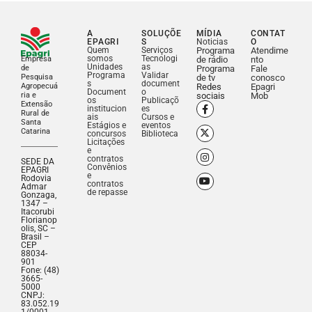
A
SOLUÇÕE
MÍDIA
CONTAT
EPAGRI
S
Noticias
O
Quem
Serviços
Programa
Atendime
somos
Tecnologi
Empresa
de rádio
nto
Unidades
as
de
Programa
Fale
Programa
Validar
Pesquisa
de tv
conosco
s
document
Agropecuá
Redes
Epagri
Document
o
ria e
sociais
Mob
os
Publicaçõ
Extensão
institucion
es
Rural de
ais
Cursos e
Santa
Estágios e
eventos
Catarina
concursos
Biblioteca
Licitações
e
contratos
SEDE DA
Convênios
EPAGRI
e
Rodovia
contratos
Admar
de repasse
Gonzaga,
1347 –
Itacorubi
Florianop
olis, SC –
Brasil –
CEP
88034-
901
Fone: (48)
3665-
5000
CNPJ:
83.052.19