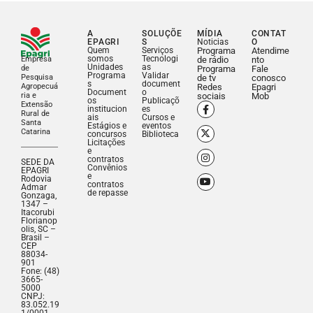
A
SOLUÇÕE
MÍDIA
CONTAT
EPAGRI
S
Noticias
O
Quem
Serviços
Programa
Atendime
somos
Tecnologi
Empresa
de rádio
nto
Unidades
as
de
Programa
Fale
Programa
Validar
Pesquisa
de tv
conosco
s
document
Agropecuá
Redes
Epagri
Document
o
ria e
sociais
Mob
os
Publicaçõ
Extensão
institucion
es
Rural de
ais
Cursos e
Santa
Estágios e
eventos
Catarina
concursos
Biblioteca
Licitações
e
contratos
SEDE DA
Convênios
EPAGRI
e
Rodovia
contratos
Admar
de repasse
Gonzaga,
1347 –
Itacorubi
Florianop
olis, SC –
Brasil –
CEP
88034-
901
Fone: (48)
3665-
5000
CNPJ:
83.052.19