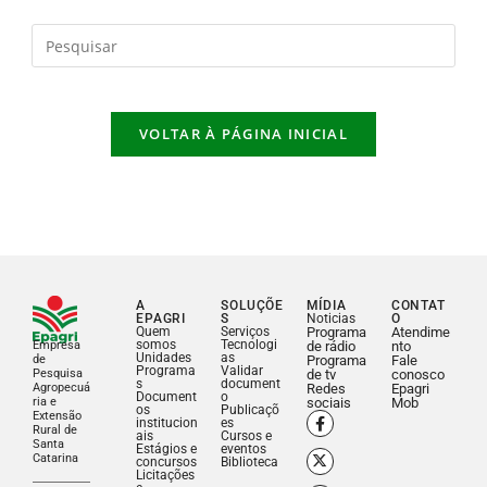
VOLTAR À PÁGINA INICIAL
A
SOLUÇÕE
MÍDIA
CONTAT
EPAGRI
S
Noticias
O
Quem
Serviços
Programa
Atendime
somos
Tecnologi
Empresa
de rádio
nto
Unidades
as
de
Programa
Fale
Programa
Validar
Pesquisa
de tv
conosco
s
document
Agropecuá
Redes
Epagri
Document
o
ria e
sociais
Mob
os
Publicaçõ
Extensão
institucion
es
Rural de
ais
Cursos e
Santa
Estágios e
eventos
Catarina
concursos
Biblioteca
Licitações