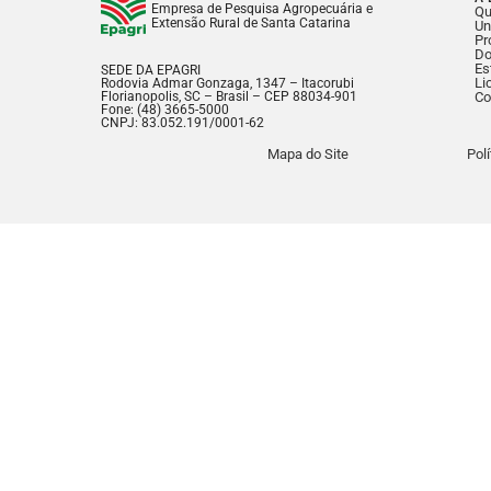
Empresa de Pesquisa Agropecuária e
Q
Extensão Rural de Santa Catarina
Un
Pr
Do
Es
SEDE DA EPAGRI
Li
Rodovia Admar Gonzaga, 1347 – Itacorubi
Florianopolis, SC – Brasil – CEP 88034-901
Co
Fone: (48) 3665-5000
CNPJ: 83.052.191/0001-62
Mapa do Site
Pol