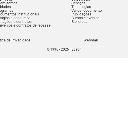
uem somos
Serviços
idades
Tecnologias
ogramas
Validar documento
cumentos institucionais
Publicações
tágios e concursos
Cursos e eventos
citações e contratos
Biblioteca
nvênios e contratos de repasse
ítica de Privacidade
Webmail
© 1996 - 2026 | Epagri