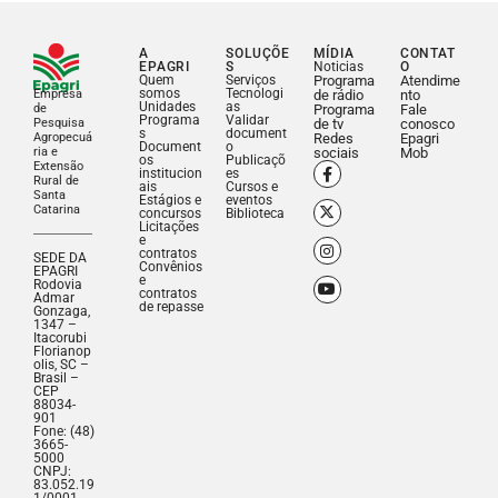
A
SOLUÇÕE
MÍDIA
CONTAT
EPAGRI
S
Noticias
O
Quem
Serviços
Programa
Atendime
somos
Tecnologi
Empresa
de rádio
nto
Unidades
as
de
Programa
Fale
Programa
Validar
Pesquisa
de tv
conosco
s
document
Agropecuá
Redes
Epagri
Document
o
ria e
sociais
Mob
os
Publicaçõ
Extensão
institucion
es
Rural de
ais
Cursos e
Santa
Estágios e
eventos
Catarina
concursos
Biblioteca
Licitações
e
contratos
SEDE DA
Convênios
EPAGRI
e
Rodovia
contratos
Admar
de repasse
Gonzaga,
1347 –
Itacorubi
Florianop
olis, SC –
Brasil –
CEP
88034-
901
Fone: (48)
3665-
5000
CNPJ:
83.052.19