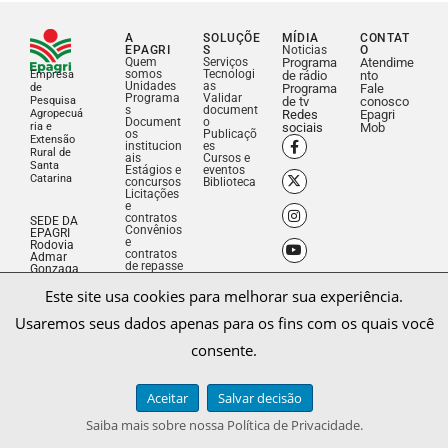
A
SOLUÇÕE
MÍDIA
CONTAT
EPAGRI
S
Noticias
O
Quem
Serviços
Programa
Atendime
somos
Tecnologi
Empresa
de rádio
nto
Unidades
as
de
Programa
Fale
Programa
Validar
Pesquisa
de tv
conosco
s
document
Agropecuá
Redes
Epagri
Document
o
ria e
sociais
Mob
os
Publicaçõ
Extensão
institucion
es
Rural de
ais
Cursos e
Santa
Estágios e
eventos
Catarina
concursos
Biblioteca
Licitações
e
contratos
SEDE DA
Convênios
EPAGRI
e
Rodovia
contratos
Admar
de repasse
Gonzaga,
1347 –
Este site usa cookies para melhorar sua experiência.
Itacorubi
Florianop
olis, SC –
Usaremos seus dados apenas para os fins com os quais você
Brasil –
CEP
consente.
88034-
901
Fone: (48)
3665-
Aceitar
Salvar decisão
5000
CNPJ:
Saiba mais sobre nossa Política de Privacidade.
83.052.19
1/0001-