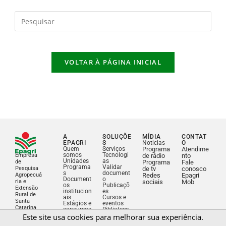
VOLTAR À PÁGINA INICIAL
A
SOLUÇÕE
MÍDIA
CONTAT
EPAGRI
S
Noticias
O
Quem
Serviços
Programa
Atendime
somos
Tecnologi
Empresa
de rádio
nto
Unidades
as
de
Programa
Fale
Programa
Validar
Pesquisa
de tv
conosco
s
document
Agropecuá
Redes
Epagri
Document
o
ria e
sociais
Mob
os
Publicaçõ
Extensão
Este site usa cookies para melhorar sua experiência.
institucion
es
Rural de
ais
Cursos e
Santa
Usaremos seus dados apenas para os fins com os quais você
Estágios e
eventos
Catarina
concursos
Biblioteca
Licitações
consente.
e