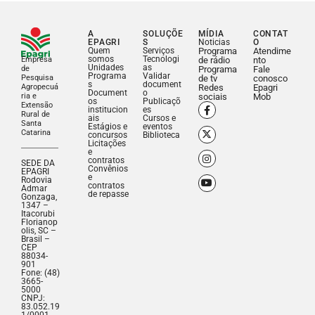
A
SOLUÇÕE
MÍDIA
CONTAT
EPAGRI
S
Noticias
O
Quem
Serviços
Programa
Atendime
somos
Tecnologi
Empresa
de rádio
nto
Unidades
as
de
Programa
Fale
Programa
Validar
Pesquisa
de tv
conosco
s
document
Agropecuá
Redes
Epagri
Document
o
ria e
sociais
Mob
os
Publicaçõ
Extensão
institucion
es
Rural de
ais
Cursos e
Santa
Estágios e
eventos
Catarina
concursos
Biblioteca
Licitações
e
contratos
SEDE DA
Convênios
EPAGRI
e
Rodovia
contratos
Admar
de repasse
Gonzaga,
1347 –
Itacorubi
Florianop
olis, SC –
Brasil –
CEP
88034-
901
Fone: (48)
3665-
5000
CNPJ:
83.052.19