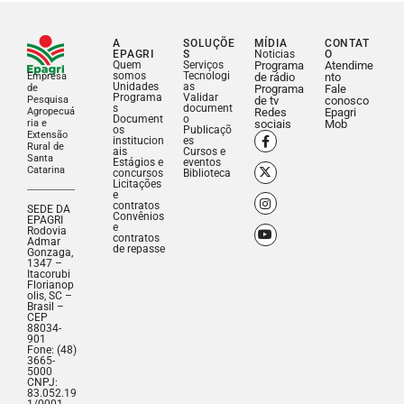
A
SOLUÇÕE
MÍDIA
CONTAT
EPAGRI
S
Noticias
O
Quem
Serviços
Programa
Atendime
somos
Tecnologi
Empresa
de rádio
nto
Unidades
as
de
Programa
Fale
Programa
Validar
Pesquisa
de tv
conosco
s
document
Agropecuá
Redes
Epagri
Document
o
ria e
sociais
Mob
os
Publicaçõ
Extensão
institucion
es
Rural de
ais
Cursos e
Santa
Estágios e
eventos
Catarina
concursos
Biblioteca
Licitações
e
contratos
SEDE DA
Convênios
EPAGRI
e
Rodovia
contratos
Admar
de repasse
Gonzaga,
1347 –
Itacorubi
Florianop
olis, SC –
Brasil –
CEP
88034-
901
Fone: (48)
3665-
5000
CNPJ:
83.052.19