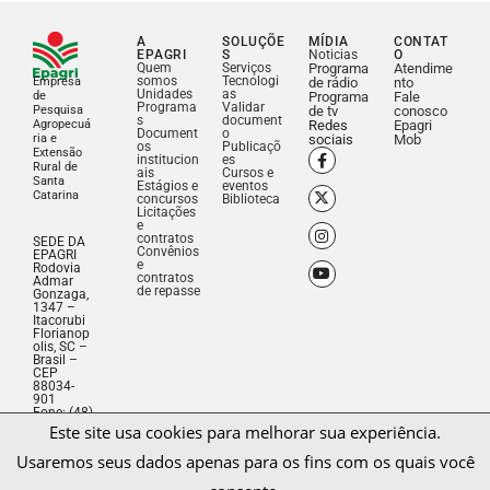
A
SOLUÇÕE
MÍDIA
CONTAT
EPAGRI
S
Noticias
O
Quem
Serviços
Programa
Atendime
somos
Tecnologi
Empresa
de rádio
nto
Unidades
as
de
Programa
Fale
Programa
Validar
Pesquisa
de tv
conosco
s
document
Agropecuá
Redes
Epagri
Document
o
ria e
sociais
Mob
os
Publicaçõ
Extensão
institucion
es
Rural de
ais
Cursos e
Santa
Estágios e
eventos
Catarina
concursos
Biblioteca
Licitações
e
contratos
SEDE DA
Convênios
EPAGRI
e
Rodovia
contratos
Admar
de repasse
Gonzaga,
1347 –
Itacorubi
Florianop
olis, SC –
Brasil –
CEP
Este site usa cookies para melhorar sua experiência.
88034-
901
Usaremos seus dados apenas para os fins com os quais você
Fone: (48)
3665-
5000
consente.
CNPJ:
83.052.19
1/0001-