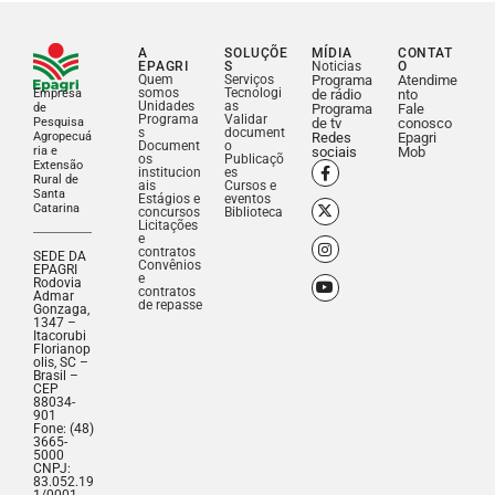
A
SOLUÇÕE
MÍDIA
CONTAT
EPAGRI
S
Noticias
O
Quem
Serviços
Programa
Atendime
somos
Tecnologi
Empresa
de rádio
nto
Unidades
as
de
Programa
Fale
Programa
Validar
Pesquisa
de tv
conosco
s
document
Agropecuá
Redes
Epagri
Document
o
ria e
sociais
Mob
os
Publicaçõ
Extensão
institucion
es
Rural de
ais
Cursos e
Santa
Estágios e
eventos
Catarina
concursos
Biblioteca
Licitações
e
contratos
SEDE DA
Convênios
EPAGRI
e
Rodovia
contratos
Admar
de repasse
Gonzaga,
1347 –
Itacorubi
Florianop
olis, SC –
Brasil –
CEP
88034-
901
Fone: (48)
3665-
5000
CNPJ:
83.052.19