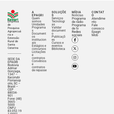
A
SOLUÇÕE
MÍDIA
CONTAT
EPAGRI
S
Noticias
O
Quem
Serviços
Programa
Atendime
somos
Tecnologi
Empresa
de rádio
nto
Unidades
as
de
Programa
Fale
Programa
Validar
Pesquisa
de tv
conosco
s
document
Agropecuá
Redes
Epagri
Document
o
ria e
sociais
Mob
os
Publicaçõ
Extensão
institucion
es
Rural de
ais
Cursos e
Santa
Estágios e
eventos
Catarina
concursos
Biblioteca
Licitações
e
contratos
SEDE DA
Convênios
EPAGRI
e
Rodovia
contratos
Admar
de repasse
Gonzaga,
1347 –
Itacorubi
Florianop
olis, SC –
Brasil –
CEP
88034-
901
Fone: (48)
3665-
5000
CNPJ:
83.052.19