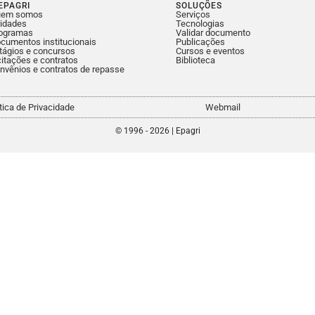
EPAGRI
SOLUÇÕES
uem somos
Serviços
idades
Tecnologias
ogramas
Validar documento
cumentos institucionais
Publicações
tágios e concursos
Cursos e eventos
citações e contratos
Biblioteca
nvênios e contratos de repasse
ítica de Privacidade
Webmail
© 1996 - 2026 | Epagri