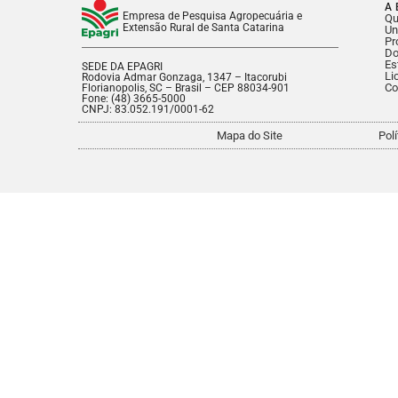
A 
Empresa de Pesquisa Agropecuária e
Q
Extensão Rural de Santa Catarina
Un
Pr
Do
Es
SEDE DA EPAGRI
Li
Rodovia Admar Gonzaga, 1347 – Itacorubi
Co
Florianopolis, SC – Brasil – CEP 88034-901
Fone: (48) 3665-5000
CNPJ: 83.052.191/0001-62
Mapa do Site
Pol