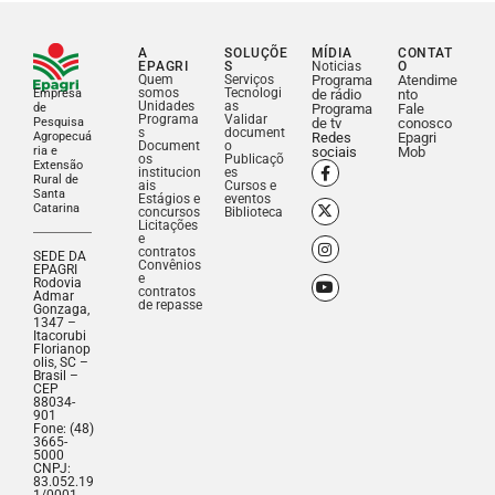
A
SOLUÇÕE
MÍDIA
CONTAT
EPAGRI
S
Noticias
O
Quem
Serviços
Programa
Atendime
somos
Tecnologi
Empresa
de rádio
nto
Unidades
as
de
Programa
Fale
Programa
Validar
Pesquisa
de tv
conosco
s
document
Agropecuá
Redes
Epagri
Document
o
ria e
sociais
Mob
os
Publicaçõ
Extensão
institucion
es
Rural de
ais
Cursos e
Santa
Estágios e
eventos
Catarina
concursos
Biblioteca
Licitações
e
contratos
SEDE DA
Convênios
EPAGRI
e
Rodovia
contratos
Admar
de repasse
Gonzaga,
1347 –
Itacorubi
Florianop
olis, SC –
Brasil –
CEP
88034-
901
Fone: (48)
3665-
5000
CNPJ:
83.052.19