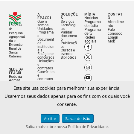
A
SOLUÇÕE
MÍDIA
CONTAT
EPAGRI
S
Noticias
O
Quem
Serviços
Programa
Atendime
somos
Tecnologi
Empresa
de rádio
nto
Unidades
as
de
Programa
Fale
Programa
Validar
Pesquisa
de tv
conosco
s
document
Agropecuá
Redes
Epagri
Document
o
ria e
sociais
Mob
os
Publicaçõ
Extensão
institucion
es
Rural de
ais
Cursos e
Santa
Estágios e
eventos
Catarina
concursos
Biblioteca
Licitações
e
contratos
SEDE DA
Convênios
EPAGRI
e
Rodovia
contratos
Admar
de repasse
Gonzaga,
Este site usa cookies para melhorar sua experiência.
1347 –
Itacorubi
Florianop
Usaremos seus dados apenas para os fins com os quais você
olis, SC –
Brasil –
consente.
CEP
88034-
901
Fone: (48)
Aceitar
Salvar decisão
3665-
5000
Saiba mais sobre nossa Política de Privacidade.
CNPJ:
83.052.19