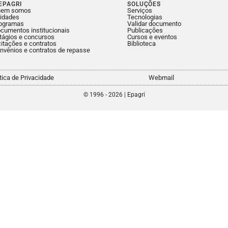
EPAGRI
SOLUÇÕES
uem somos
Serviços
idades
Tecnologias
ogramas
Validar documento
cumentos institucionais
Publicações
tágios e concursos
Cursos e eventos
citações e contratos
Biblioteca
nvênios e contratos de repasse
ítica de Privacidade
Webmail
© 1996 - 2026 | Epagri