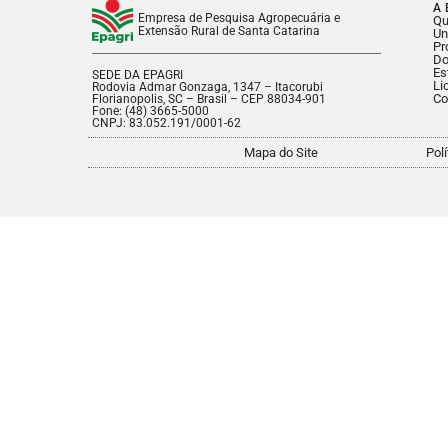
A 
Empresa de Pesquisa Agropecuária e
Q
Extensão Rural de Santa Catarina
Un
Pr
Do
Es
SEDE DA EPAGRI
Li
Rodovia Admar Gonzaga, 1347 – Itacorubi
Co
Florianopolis, SC – Brasil – CEP 88034-901
Fone: (48) 3665-5000
CNPJ: 83.052.191/0001-62
Mapa do Site
Pol