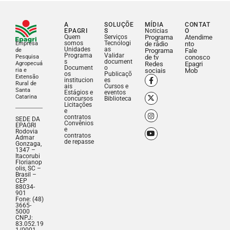
A
SOLUÇÕE
MÍDIA
CONTAT
EPAGRI
S
Noticias
O
Quem
Serviços
Programa
Atendime
somos
Tecnologi
Empresa
de rádio
nto
Unidades
as
de
Programa
Fale
Programa
Validar
Pesquisa
de tv
conosco
s
document
Agropecuá
Redes
Epagri
Document
o
ria e
sociais
Mob
os
Publicaçõ
Extensão
institucion
es
Rural de
ais
Cursos e
Santa
Estágios e
eventos
Catarina
concursos
Biblioteca
Licitações
e
contratos
SEDE DA
Convênios
EPAGRI
e
Rodovia
contratos
Admar
de repasse
Gonzaga,
1347 –
Itacorubi
Florianop
olis, SC –
Brasil –
CEP
88034-
901
Fone: (48)
3665-
5000
CNPJ:
83.052.19