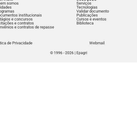
uem somos
Serviços
idades
Tecnologias
ogramas
Validar documento
cumentos institucionais
Publicações
tágios e concursos
Cursos e eventos
citações e contratos
Biblioteca
nvênios e contratos de repasse
ítica de Privacidade
Webmail
© 1996 - 2026 | Epagri