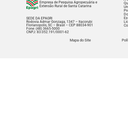
Empresa de Pesquisa Agropecuária e
Q
Extensão Rural de Santa Catarina
Un
Pr
Do
Es
SEDE DA EPAGRI
Li
Rodovia Admar Gonzaga, 1347 – Itacorubi
Florianopolis, SC – Brasil – CEP 88034-901
Co
Fone: (48) 3665-5000
CNPJ: 83.052.191/0001-62
Mapa do Site
Pol