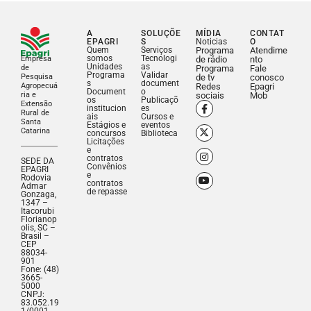
A
SOLUÇÕE
MÍDIA
CONTAT
EPAGRI
S
Noticias
O
Quem
Serviços
Programa
Atendime
somos
Tecnologi
Empresa
de rádio
nto
Unidades
as
de
Programa
Fale
Programa
Validar
Pesquisa
de tv
conosco
s
document
Agropecuá
Redes
Epagri
Document
o
ria e
sociais
Mob
os
Publicaçõ
Extensão
institucion
es
Rural de
ais
Cursos e
Santa
Estágios e
eventos
Catarina
concursos
Biblioteca
Licitações
e
contratos
SEDE DA
Convênios
EPAGRI
e
Rodovia
contratos
Admar
de repasse
Gonzaga,
1347 –
Itacorubi
Florianop
olis, SC –
Brasil –
CEP
88034-
901
Fone: (48)
3665-
5000
CNPJ:
83.052.19