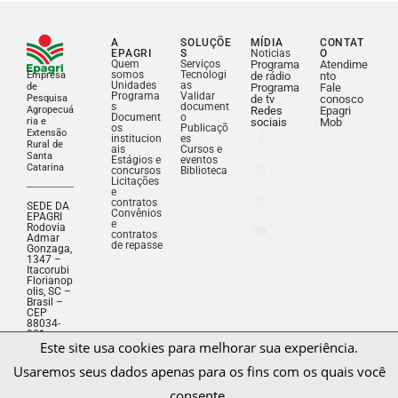
A
SOLUÇÕE
MÍDIA
CONTAT
EPAGRI
S
Noticias
O
Quem
Serviços
Programa
Atendime
somos
Tecnologi
Empresa
de rádio
nto
Unidades
as
de
Programa
Fale
Programa
Validar
Pesquisa
de tv
conosco
s
document
Agropecuá
Redes
Epagri
Document
o
ria e
sociais
Mob
os
Publicaçõ
Extensão
institucion
es
Rural de
ais
Cursos e
Santa
Estágios e
eventos
Catarina
concursos
Biblioteca
Licitações
e
contratos
SEDE DA
Convênios
EPAGRI
e
Rodovia
contratos
Admar
de repasse
Gonzaga,
1347 –
Itacorubi
Florianop
olis, SC –
Brasil –
Este site usa cookies para melhorar sua experiência.
CEP
88034-
Usaremos seus dados apenas para os fins com os quais você
901
Fone: (48)
consente.
3665-
5000
CNPJ:
83.052.19