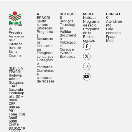
A
SOLUÇÕE
MÍDIA
CONTAT
EPAGRI
S
Noticias
O
Quem
Serviços
Programa
Atendime
somos
Tecnologi
Empresa
de rádio
nto
Unidades
as
de
Programa
Fale
Programa
Validar
Pesquisa
de tv
conosco
s
document
Agropecuá
Redes
Epagri
Document
o
ria e
sociais
Mob
os
Publicaçõ
Extensão
institucion
es
Rural de
ais
Cursos e
Santa
Estágios e
eventos
Catarina
concursos
Biblioteca
Licitações
e
contratos
SEDE DA
Convênios
EPAGRI
e
Rodovia
contratos
Admar
de repasse
Gonzaga,
1347 –
Itacorubi
Florianop
olis, SC –
Brasil –
CEP
88034-
901
Fone: (48)
3665-
5000
CNPJ:
83.052.19