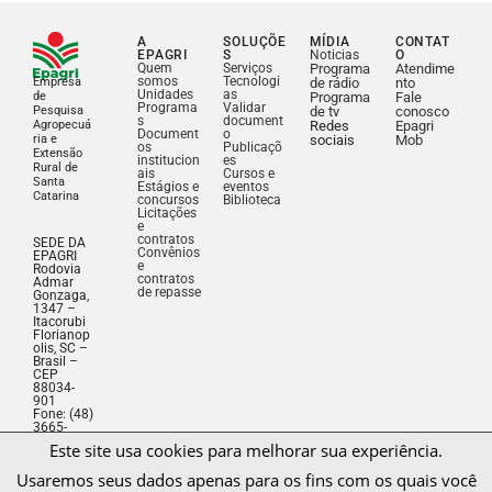
A
SOLUÇÕE
MÍDIA
CONTAT
EPAGRI
S
Noticias
O
Quem
Serviços
Programa
Atendime
somos
Tecnologi
Empresa
de rádio
nto
Unidades
as
de
Programa
Fale
Programa
Validar
Pesquisa
de tv
conosco
s
document
Agropecuá
Redes
Epagri
Document
o
ria e
sociais
Mob
os
Publicaçõ
Extensão
institucion
es
Rural de
ais
Cursos e
Santa
Estágios e
eventos
Catarina
concursos
Biblioteca
Licitações
e
contratos
SEDE DA
Convênios
EPAGRI
e
Rodovia
contratos
Admar
de repasse
Gonzaga,
1347 –
Itacorubi
Florianop
olis, SC –
Brasil –
CEP
88034-
Este site usa cookies para melhorar sua experiência.
901
Fone: (48)
3665-
Usaremos seus dados apenas para os fins com os quais você
5000
CNPJ:
consente.
83.052.19
1/0001-