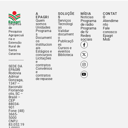
A
SOLUÇÕE
MÍDIA
CONTAT
EPAGRI
S
Noticias
O
Quem
Serviços
Programa
Atendime
somos
Tecnologi
Empresa
de rádio
nto
Unidades
as
de
Programa
Fale
Programa
Validar
Pesquisa
de tv
conosco
s
document
Agropecuá
Redes
Epagri
Document
o
ria e
sociais
Mob
os
Publicaçõ
Extensão
institucion
es
Rural de
ais
Cursos e
Santa
Estágios e
eventos
Catarina
concursos
Biblioteca
Licitações
e
contratos
SEDE DA
Convênios
EPAGRI
e
Rodovia
contratos
Admar
de repasse
Gonzaga,
1347 –
Itacorubi
Florianop
olis, SC –
Brasil –
CEP
88034-
901
Fone: (48)
3665-
5000
CNPJ:
83.052.19