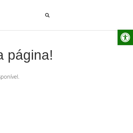
Ab
a página!
ponível.