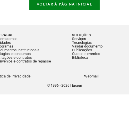
VOLTAR À PÁGINA INICIAL
EPAGRI
SOLUÇÕES
uem somos
Serviços
idades
Tecnologias
ogramas
Validar documento
cumentos institucionais
Publicações
tágios e concursos
Cursos e eventos
citações e contratos
Biblioteca
nvênios e contratos de repasse
ítica de Privacidade
Webmail
© 1996 - 2026 | Epagri